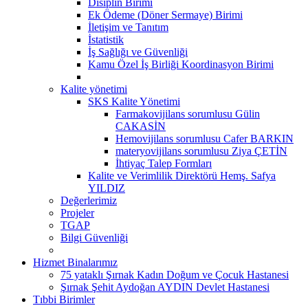
Disiplin Birimi
Ek Ödeme (Döner Sermaye) Birimi
İletişim ve Tanıtım
İstatistik
İş Sağlığı ve Güvenliği
Kamu Özel İş Birliği Koordinasyon Birimi
Kalite yönetimi
SKS Kalite Yönetimi
Farmakovijilans sorumlusu Gülin
CAKASİN
Hemovijilans sorumlusu Cafer BARKIN
materyovijilans sorumlusu Ziya ÇETİN
İhtiyaç Talep Formları
Kalite ve Verimlilik Direktörü Hemş. Safya
YILDIZ
Değerlerimiz
Projeler
TGAP
Bilgi Güvenliği
Hizmet Binalarımız
75 yataklı Şırnak Kadın Doğum ve Çocuk Hastanesi
Şırnak Şehit Aydoğan AYDIN Devlet Hastanesi
Tıbbi Birimler