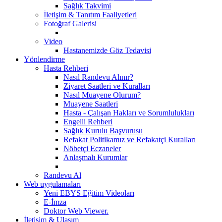
Sağlık Takvimi
İletişim & Tanıtım Faaliyetleri
Fotoğraf Galerisi
Video
Hastanemizde Göz Tedavisi
Yönlendirme
Hasta Rehberi
Nasıl Randevu Alınır?
Ziyaret Saatleri ve Kuralları
Nasıl Muayene Olurum?
Muayene Saatleri
Hasta - Çalışan Hakları ve Sorumlulukları
Engelli Rehberi
Sağlık Kurulu Başvurusu
Refakat Politikamız ve Refakatçi Kuralları
Nöbetçi Eczaneler
Anlaşmalı Kurumlar
Randevu Al
Web uygulamaları
Yeni EBYS Eğitim Videoları
E-İmza
Doktor Web Viewer.
İletişim & Ulaşım