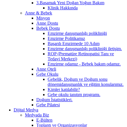
3.Basamak Yeni Doğan Yoğun Bakım
Klinik Hakkında
Anne & Bebek
Misyon
Anne Dostu
Bebek Dostu
Emzirme danışmanlığı polikliniği
Emzirme Politikamız
Başarılı Emzirmede 10 Adım
Emzirme danışmanlığı polikliniği iletişim.
ROP (Prematüre Retinopatisi Tanı ve
Tedavi Merkezi)
Emzirme odamız - Bebek bakım odamız.
Anne Oteli
Gebe Okulu
Gebelik, Doğum ve Doğum sonu
dönemidanışmanlık ve eğitim konularımız.
Kimler katılabilir?
Gebe okulu tanıtım programı.
Doğum İstatistikleri.
Gebe Pilatesi
Dijital Medya
Medyada Biz
E-Bülten
Toplantı ve Organizasyonlar