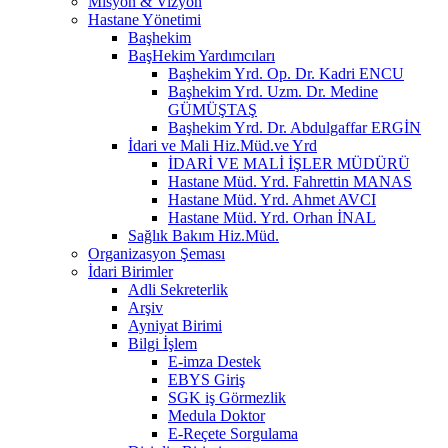
Misyon & Vizyon
Hastane Yönetimi
Başhekim
BaşHekim Yardımcıları
Başhekim Yrd. Op. Dr. Kadri ENCU
Başhekim Yrd. Uzm. Dr. Medine
GÜMÜŞTAŞ
Başhekim Yrd. Dr. Abdulgaffar ERGİN
İdari ve Mali Hiz.Müd.ve Yrd
İDARİ VE MALİ İŞLER MÜDÜRÜ
Hastane Müd. Yrd. Fahrettin MANAS
Hastane Müd. Yrd. Ahmet AVCI
Hastane Müd. Yrd. Orhan İNAL
Sağlık Bakım Hiz.Müd.
Organizasyon Şeması
İdari Birimler
Adli Sekreterlik
Arşiv
Ayniyat Birimi
Bilgi İşlem
E-imza Destek
EBYS Giriş
SGK iş Görmezlik
Medula Doktor
E-Reçete Sorgulama