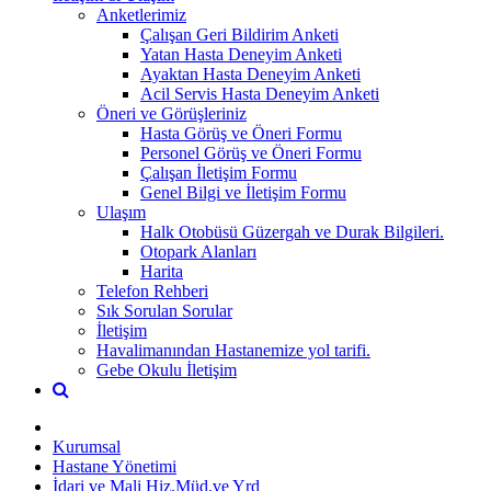
Anketlerimiz
Çalışan Geri Bildirim Anketi
Yatan Hasta Deneyim Anketi
Ayaktan Hasta Deneyim Anketi
Acil Servis Hasta Deneyim Anketi
Öneri ve Görüşleriniz
Hasta Görüş ve Öneri Formu
Personel Görüş ve Öneri Formu
Çalışan İletişim Formu
Genel Bilgi ve İletişim Formu
Ulaşım
Halk Otobüsü Güzergah ve Durak Bilgileri.
Otopark Alanları
Harita
Telefon Rehberi
Sık Sorulan Sorular
İletişim
Havalimanından Hastanemize yol tarifi.
Gebe Okulu İletişim
Kurumsal
Hastane Yönetimi
İdari ve Mali Hiz.Müd.ve Yrd