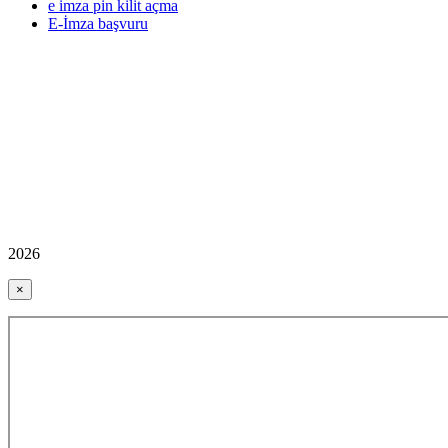
e imza pin kilit açma
E-İmza başvuru
2026
×