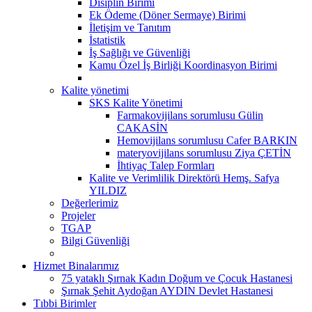
Disiplin Birimi
Ek Ödeme (Döner Sermaye) Birimi
İletişim ve Tanıtım
İstatistik
İş Sağlığı ve Güvenliği
Kamu Özel İş Birliği Koordinasyon Birimi
Kalite yönetimi
SKS Kalite Yönetimi
Farmakovijilans sorumlusu Gülin
CAKASİN
Hemovijilans sorumlusu Cafer BARKIN
materyovijilans sorumlusu Ziya ÇETİN
İhtiyaç Talep Formları
Kalite ve Verimlilik Direktörü Hemş. Safya
YILDIZ
Değerlerimiz
Projeler
TGAP
Bilgi Güvenliği
Hizmet Binalarımız
75 yataklı Şırnak Kadın Doğum ve Çocuk Hastanesi
Şırnak Şehit Aydoğan AYDIN Devlet Hastanesi
Tıbbi Birimler