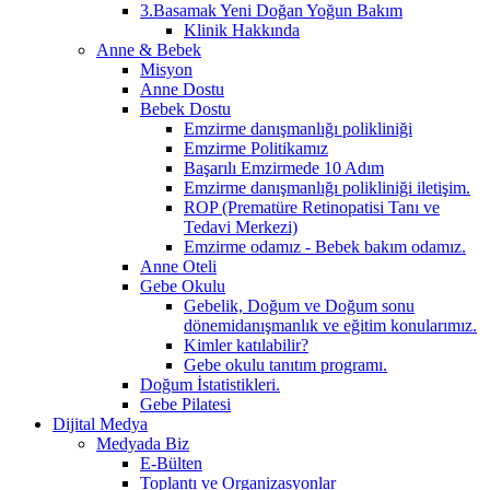
3.Basamak Yeni Doğan Yoğun Bakım
Klinik Hakkında
Anne & Bebek
Misyon
Anne Dostu
Bebek Dostu
Emzirme danışmanlığı polikliniği
Emzirme Politikamız
Başarılı Emzirmede 10 Adım
Emzirme danışmanlığı polikliniği iletişim.
ROP (Prematüre Retinopatisi Tanı ve
Tedavi Merkezi)
Emzirme odamız - Bebek bakım odamız.
Anne Oteli
Gebe Okulu
Gebelik, Doğum ve Doğum sonu
dönemidanışmanlık ve eğitim konularımız.
Kimler katılabilir?
Gebe okulu tanıtım programı.
Doğum İstatistikleri.
Gebe Pilatesi
Dijital Medya
Medyada Biz
E-Bülten
Toplantı ve Organizasyonlar