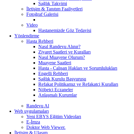
Sağlık Takvimi
İletişim & Tanıtım Faaliyetleri
Fotoğraf Galerisi
Video
Hastanemizde Göz Tedavisi
Yönlendirme
Hasta Rehberi
Nasıl Randevu Alınır?
Ziyaret Saatleri ve Kuralları
Nasıl Muayene Olurum?
Muayene Saatleri
Hasta - Çalışan Hakları ve Sorumlulukları
Engelli Rehberi
Sağlık Kurulu Başvurusu
Refakat Politikamız ve Refakatçi Kuralları
Nöbetçi Eczaneler
Anlaşmalı Kurumlar
Randevu Al
Web uygulamaları
Yeni EBYS Eğitim Videoları
E-İmza
Doktor Web Viewer.
İletişim & Ulaşım