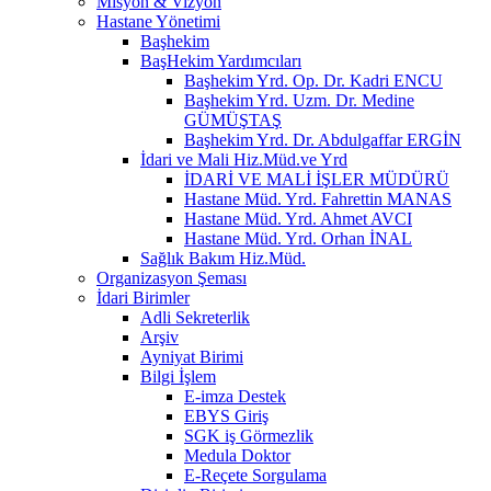
Misyon & Vizyon
Hastane Yönetimi
Başhekim
BaşHekim Yardımcıları
Başhekim Yrd. Op. Dr. Kadri ENCU
Başhekim Yrd. Uzm. Dr. Medine
GÜMÜŞTAŞ
Başhekim Yrd. Dr. Abdulgaffar ERGİN
İdari ve Mali Hiz.Müd.ve Yrd
İDARİ VE MALİ İŞLER MÜDÜRÜ
Hastane Müd. Yrd. Fahrettin MANAS
Hastane Müd. Yrd. Ahmet AVCI
Hastane Müd. Yrd. Orhan İNAL
Sağlık Bakım Hiz.Müd.
Organizasyon Şeması
İdari Birimler
Adli Sekreterlik
Arşiv
Ayniyat Birimi
Bilgi İşlem
E-imza Destek
EBYS Giriş
SGK iş Görmezlik
Medula Doktor
E-Reçete Sorgulama