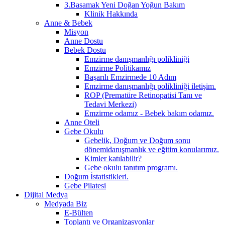
3.Basamak Yeni Doğan Yoğun Bakım
Klinik Hakkında
Anne & Bebek
Misyon
Anne Dostu
Bebek Dostu
Emzirme danışmanlığı polikliniği
Emzirme Politikamız
Başarılı Emzirmede 10 Adım
Emzirme danışmanlığı polikliniği iletişim.
ROP (Prematüre Retinopatisi Tanı ve
Tedavi Merkezi)
Emzirme odamız - Bebek bakım odamız.
Anne Oteli
Gebe Okulu
Gebelik, Doğum ve Doğum sonu
dönemidanışmanlık ve eğitim konularımız.
Kimler katılabilir?
Gebe okulu tanıtım programı.
Doğum İstatistikleri.
Gebe Pilatesi
Dijital Medya
Medyada Biz
E-Bülten
Toplantı ve Organizasyonlar