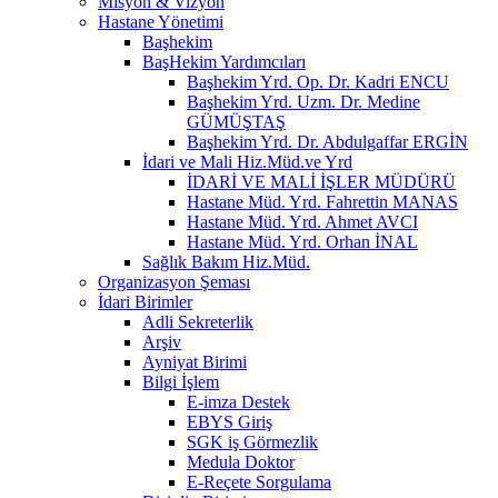
Misyon & Vizyon
Hastane Yönetimi
Başhekim
BaşHekim Yardımcıları
Başhekim Yrd. Op. Dr. Kadri ENCU
Başhekim Yrd. Uzm. Dr. Medine
GÜMÜŞTAŞ
Başhekim Yrd. Dr. Abdulgaffar ERGİN
İdari ve Mali Hiz.Müd.ve Yrd
İDARİ VE MALİ İŞLER MÜDÜRÜ
Hastane Müd. Yrd. Fahrettin MANAS
Hastane Müd. Yrd. Ahmet AVCI
Hastane Müd. Yrd. Orhan İNAL
Sağlık Bakım Hiz.Müd.
Organizasyon Şeması
İdari Birimler
Adli Sekreterlik
Arşiv
Ayniyat Birimi
Bilgi İşlem
E-imza Destek
EBYS Giriş
SGK iş Görmezlik
Medula Doktor
E-Reçete Sorgulama