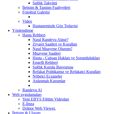
Sağlık Takvimi
İletişim & Tanıtım Faaliyetleri
Fotoğraf Galerisi
Video
Hastanemizde Göz Tedavisi
Yönlendirme
Hasta Rehberi
Nasıl Randevu Alınır?
Ziyaret Saatleri ve Kuralları
Nasıl Muayene Olurum?
Muayene Saatleri
Hasta - Çalışan Hakları ve Sorumlulukları
Engelli Rehberi
Sağlık Kurulu Başvurusu
Refakat Politikamız ve Refakatçi Kuralları
Nöbetçi Eczaneler
Anlaşmalı Kurumlar
Randevu Al
Web uygulamaları
Yeni EBYS Eğitim Videoları
E-İmza
Doktor Web Viewer.
İletişim & Ulaşım