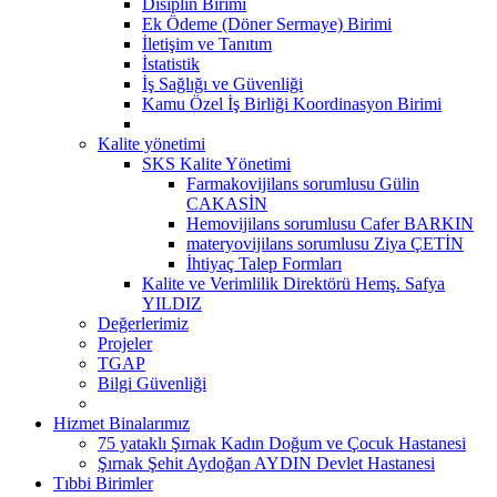
Disiplin Birimi
Ek Ödeme (Döner Sermaye) Birimi
İletişim ve Tanıtım
İstatistik
İş Sağlığı ve Güvenliği
Kamu Özel İş Birliği Koordinasyon Birimi
Kalite yönetimi
SKS Kalite Yönetimi
Farmakovijilans sorumlusu Gülin
CAKASİN
Hemovijilans sorumlusu Cafer BARKIN
materyovijilans sorumlusu Ziya ÇETİN
İhtiyaç Talep Formları
Kalite ve Verimlilik Direktörü Hemş. Safya
YILDIZ
Değerlerimiz
Projeler
TGAP
Bilgi Güvenliği
Hizmet Binalarımız
75 yataklı Şırnak Kadın Doğum ve Çocuk Hastanesi
Şırnak Şehit Aydoğan AYDIN Devlet Hastanesi
Tıbbi Birimler