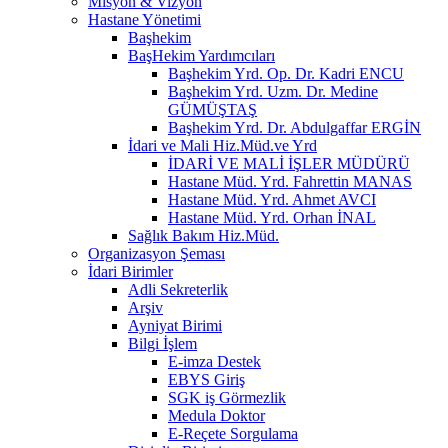
Misyon & Vizyon
Hastane Yönetimi
Başhekim
BaşHekim Yardımcıları
Başhekim Yrd. Op. Dr. Kadri ENCU
Başhekim Yrd. Uzm. Dr. Medine
GÜMÜŞTAŞ
Başhekim Yrd. Dr. Abdulgaffar ERGİN
İdari ve Mali Hiz.Müd.ve Yrd
İDARİ VE MALİ İŞLER MÜDÜRÜ
Hastane Müd. Yrd. Fahrettin MANAS
Hastane Müd. Yrd. Ahmet AVCI
Hastane Müd. Yrd. Orhan İNAL
Sağlık Bakım Hiz.Müd.
Organizasyon Şeması
İdari Birimler
Adli Sekreterlik
Arşiv
Ayniyat Birimi
Bilgi İşlem
E-imza Destek
EBYS Giriş
SGK iş Görmezlik
Medula Doktor
E-Reçete Sorgulama