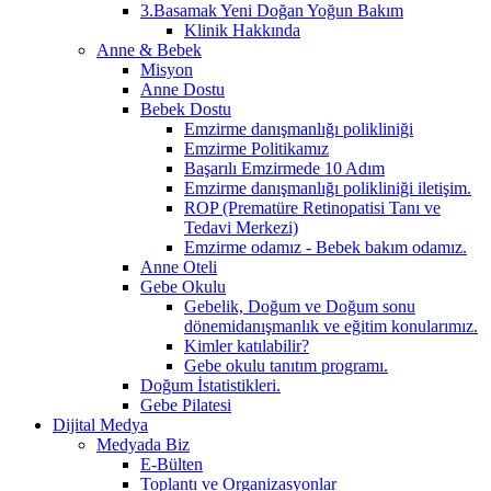
3.Basamak Yeni Doğan Yoğun Bakım
Klinik Hakkında
Anne & Bebek
Misyon
Anne Dostu
Bebek Dostu
Emzirme danışmanlığı polikliniği
Emzirme Politikamız
Başarılı Emzirmede 10 Adım
Emzirme danışmanlığı polikliniği iletişim.
ROP (Prematüre Retinopatisi Tanı ve
Tedavi Merkezi)
Emzirme odamız - Bebek bakım odamız.
Anne Oteli
Gebe Okulu
Gebelik, Doğum ve Doğum sonu
dönemidanışmanlık ve eğitim konularımız.
Kimler katılabilir?
Gebe okulu tanıtım programı.
Doğum İstatistikleri.
Gebe Pilatesi
Dijital Medya
Medyada Biz
E-Bülten
Toplantı ve Organizasyonlar