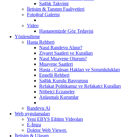
Sağlık Takvimi
İletişim & Tanıtım Faaliyetleri
Fotoğraf Galerisi
Video
Hastanemizde Göz Tedavisi
Yönlendirme
Hasta Rehberi
Nasıl Randevu Alınır?
Ziyaret Saatleri ve Kuralları
Nasıl Muayene Olurum?
Muayene Saatleri
Hasta - Çalışan Hakları ve Sorumlulukları
Engelli Rehberi
Sağlık Kurulu Başvurusu
Refakat Politikamız ve Refakatçi Kuralları
Nöbetçi Eczaneler
Anlaşmalı Kurumlar
Randevu Al
Web uygulamaları
Yeni EBYS Eğitim Videoları
E-İmza
Doktor Web Viewer.
İletişim & Ulaşım