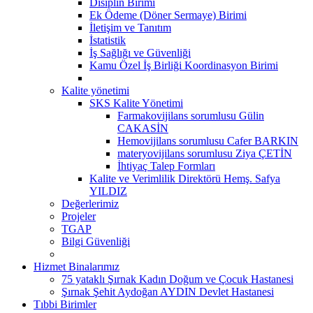
Disiplin Birimi
Ek Ödeme (Döner Sermaye) Birimi
İletişim ve Tanıtım
İstatistik
İş Sağlığı ve Güvenliği
Kamu Özel İş Birliği Koordinasyon Birimi
Kalite yönetimi
SKS Kalite Yönetimi
Farmakovijilans sorumlusu Gülin
CAKASİN
Hemovijilans sorumlusu Cafer BARKIN
materyovijilans sorumlusu Ziya ÇETİN
İhtiyaç Talep Formları
Kalite ve Verimlilik Direktörü Hemş. Safya
YILDIZ
Değerlerimiz
Projeler
TGAP
Bilgi Güvenliği
Hizmet Binalarımız
75 yataklı Şırnak Kadın Doğum ve Çocuk Hastanesi
Şırnak Şehit Aydoğan AYDIN Devlet Hastanesi
Tıbbi Birimler