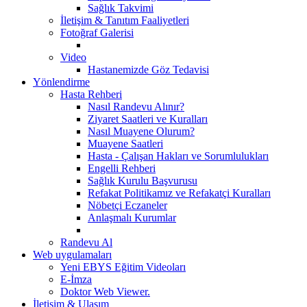
Sağlık Takvimi
İletişim & Tanıtım Faaliyetleri
Fotoğraf Galerisi
Video
Hastanemizde Göz Tedavisi
Yönlendirme
Hasta Rehberi
Nasıl Randevu Alınır?
Ziyaret Saatleri ve Kuralları
Nasıl Muayene Olurum?
Muayene Saatleri
Hasta - Çalışan Hakları ve Sorumlulukları
Engelli Rehberi
Sağlık Kurulu Başvurusu
Refakat Politikamız ve Refakatçi Kuralları
Nöbetçi Eczaneler
Anlaşmalı Kurumlar
Randevu Al
Web uygulamaları
Yeni EBYS Eğitim Videoları
E-İmza
Doktor Web Viewer.
İletişim & Ulaşım