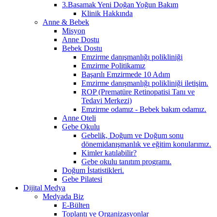
3.Basamak Yeni Doğan Yoğun Bakım
Klinik Hakkında
Anne & Bebek
Misyon
Anne Dostu
Bebek Dostu
Emzirme danışmanlığı polikliniği
Emzirme Politikamız
Başarılı Emzirmede 10 Adım
Emzirme danışmanlığı polikliniği iletişim.
ROP (Prematüre Retinopatisi Tanı ve
Tedavi Merkezi)
Emzirme odamız - Bebek bakım odamız.
Anne Oteli
Gebe Okulu
Gebelik, Doğum ve Doğum sonu
dönemidanışmanlık ve eğitim konularımız.
Kimler katılabilir?
Gebe okulu tanıtım programı.
Doğum İstatistikleri.
Gebe Pilatesi
Dijital Medya
Medyada Biz
E-Bülten
Toplantı ve Organizasyonlar