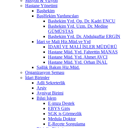
Misyon & Vizyon
Hastane Yönetimi
Başhekim
BaşHekim Yardımcıları
Başhekim Yrd. Op. Dr. Kadri ENCU
Başhekim Yrd. Uzm. Dr. Medine
GÜMÜŞTAŞ
Başhekim Yrd. Dr. Abdulgaffar ERGİN
İdari ve Mali Hiz.Müd.ve Yrd
İDARİ VE MALİ İŞLER MÜDÜRÜ
Hastane Müd. Yrd. Fahrettin MANAS
Hastane Müd. Yrd. Ahmet AVCI
Hastane Müd. Yrd. Orhan İNAL
Sağlık Bakım Hiz.Müd.
Organizasyon Şeması
İdari Birimler
Adli Sekreterlik
Arşiv
Ayniyat Birimi
Bilgi İşlem
E-imza Destek
EBYS Giriş
SGK iş Görmezlik
Medula Doktor
E-Reçete Sorgulama