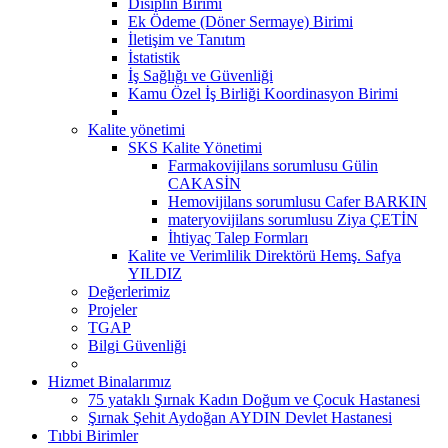
Disiplin Birimi
Ek Ödeme (Döner Sermaye) Birimi
İletişim ve Tanıtım
İstatistik
İş Sağlığı ve Güvenliği
Kamu Özel İş Birliği Koordinasyon Birimi
Kalite yönetimi
SKS Kalite Yönetimi
Farmakovijilans sorumlusu Gülin
CAKASİN
Hemovijilans sorumlusu Cafer BARKIN
materyovijilans sorumlusu Ziya ÇETİN
İhtiyaç Talep Formları
Kalite ve Verimlilik Direktörü Hemş. Safya
YILDIZ
Değerlerimiz
Projeler
TGAP
Bilgi Güvenliği
Hizmet Binalarımız
75 yataklı Şırnak Kadın Doğum ve Çocuk Hastanesi
Şırnak Şehit Aydoğan AYDIN Devlet Hastanesi
Tıbbi Birimler