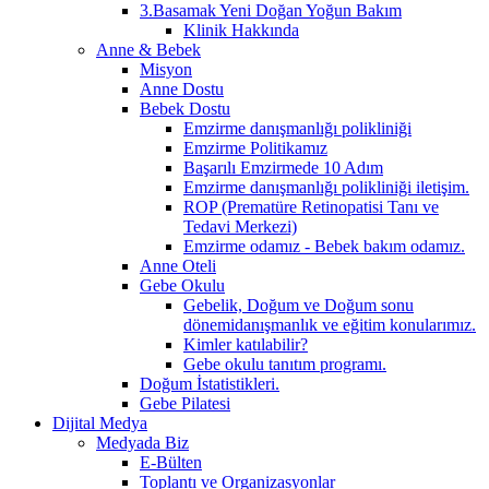
3.Basamak Yeni Doğan Yoğun Bakım
Klinik Hakkında
Anne & Bebek
Misyon
Anne Dostu
Bebek Dostu
Emzirme danışmanlığı polikliniği
Emzirme Politikamız
Başarılı Emzirmede 10 Adım
Emzirme danışmanlığı polikliniği iletişim.
ROP (Prematüre Retinopatisi Tanı ve
Tedavi Merkezi)
Emzirme odamız - Bebek bakım odamız.
Anne Oteli
Gebe Okulu
Gebelik, Doğum ve Doğum sonu
dönemidanışmanlık ve eğitim konularımız.
Kimler katılabilir?
Gebe okulu tanıtım programı.
Doğum İstatistikleri.
Gebe Pilatesi
Dijital Medya
Medyada Biz
E-Bülten
Toplantı ve Organizasyonlar