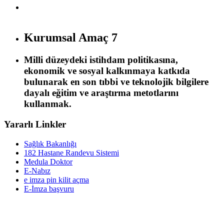
Kurumsal Amaç 7
Milli düzeydeki istihdam politikasına,
ekonomik ve sosyal kalkınmaya katkıda
bulunarak en son tıbbi ve teknolojik bilgilere
dayalı eğitim ve araştırma metotlarını
kullanmak.
Yararlı Linkler
Sağlık Bakanlığı
182 Hastane Randevu Sistemi
Medula Doktor
E-Nabız
e imza pin kilit açma
E-İmza başvuru