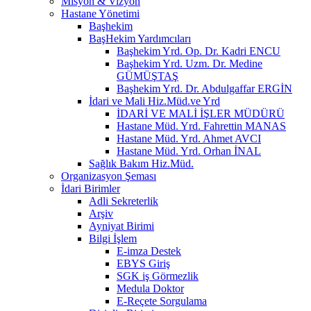
Misyon & Vizyon
Hastane Yönetimi
Başhekim
BaşHekim Yardımcıları
Başhekim Yrd. Op. Dr. Kadri ENCU
Başhekim Yrd. Uzm. Dr. Medine
GÜMÜŞTAŞ
Başhekim Yrd. Dr. Abdulgaffar ERGİN
İdari ve Mali Hiz.Müd.ve Yrd
İDARİ VE MALİ İŞLER MÜDÜRÜ
Hastane Müd. Yrd. Fahrettin MANAS
Hastane Müd. Yrd. Ahmet AVCI
Hastane Müd. Yrd. Orhan İNAL
Sağlık Bakım Hiz.Müd.
Organizasyon Şeması
İdari Birimler
Adli Sekreterlik
Arşiv
Ayniyat Birimi
Bilgi İşlem
E-imza Destek
EBYS Giriş
SGK iş Görmezlik
Medula Doktor
E-Reçete Sorgulama