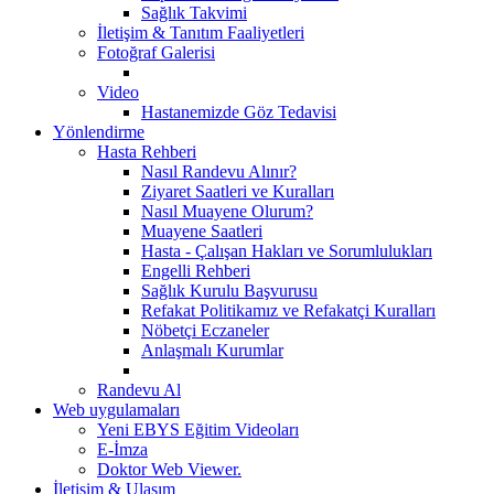
Sağlık Takvimi
İletişim & Tanıtım Faaliyetleri
Fotoğraf Galerisi
Video
Hastanemizde Göz Tedavisi
Yönlendirme
Hasta Rehberi
Nasıl Randevu Alınır?
Ziyaret Saatleri ve Kuralları
Nasıl Muayene Olurum?
Muayene Saatleri
Hasta - Çalışan Hakları ve Sorumlulukları
Engelli Rehberi
Sağlık Kurulu Başvurusu
Refakat Politikamız ve Refakatçi Kuralları
Nöbetçi Eczaneler
Anlaşmalı Kurumlar
Randevu Al
Web uygulamaları
Yeni EBYS Eğitim Videoları
E-İmza
Doktor Web Viewer.
İletişim & Ulaşım