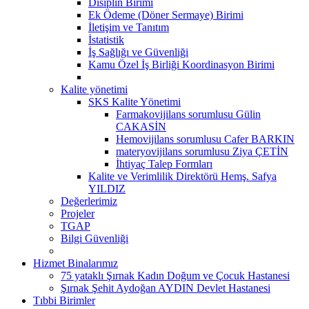
Disiplin Birimi
Ek Ödeme (Döner Sermaye) Birimi
İletişim ve Tanıtım
İstatistik
İş Sağlığı ve Güvenliği
Kamu Özel İş Birliği Koordinasyon Birimi
Kalite yönetimi
SKS Kalite Yönetimi
Farmakovijilans sorumlusu Gülin
CAKASİN
Hemovijilans sorumlusu Cafer BARKIN
materyovijilans sorumlusu Ziya ÇETİN
İhtiyaç Talep Formları
Kalite ve Verimlilik Direktörü Hemş. Safya
YILDIZ
Değerlerimiz
Projeler
TGAP
Bilgi Güvenliği
Hizmet Binalarımız
75 yataklı Şırnak Kadın Doğum ve Çocuk Hastanesi
Şırnak Şehit Aydoğan AYDIN Devlet Hastanesi
Tıbbi Birimler