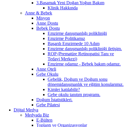
3.Basamak Yeni Doğan Yoğun Bakım
Klinik Hakkında
Anne & Bebek
Misyon
Anne Dostu
Bebek Dostu
Emzirme danışmanlığı polikliniği
Emzirme Politikamız
Başarılı Emzirmede 10 Adım
Emzirme danışmanlığı polikliniği iletişim.
ROP (Prematüre Retinopatisi Tanı ve
Tedavi Merkezi)
Emzirme odamız - Bebek bakım odamız.
Anne Oteli
Gebe Okulu
Gebelik, Doğum ve Doğum sonu
dönemidanışmanlık ve eğitim konularımız.
Kimler katılabilir?
Gebe okulu tanıtım programı.
Doğum İstatistikleri.
Gebe Pilatesi
Dijital Medya
Medyada Biz
E-Bülten
Toplantı ve Organizasyonlar