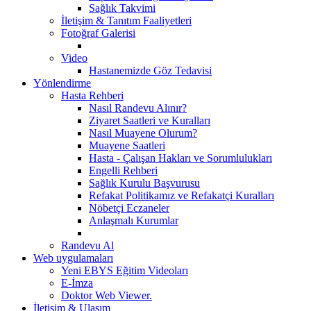
Sağlık Takvimi
İletişim & Tanıtım Faaliyetleri
Fotoğraf Galerisi
Video
Hastanemizde Göz Tedavisi
Yönlendirme
Hasta Rehberi
Nasıl Randevu Alınır?
Ziyaret Saatleri ve Kuralları
Nasıl Muayene Olurum?
Muayene Saatleri
Hasta - Çalışan Hakları ve Sorumlulukları
Engelli Rehberi
Sağlık Kurulu Başvurusu
Refakat Politikamız ve Refakatçi Kuralları
Nöbetçi Eczaneler
Anlaşmalı Kurumlar
Randevu Al
Web uygulamaları
Yeni EBYS Eğitim Videoları
E-İmza
Doktor Web Viewer.
İletişim & Ulaşım