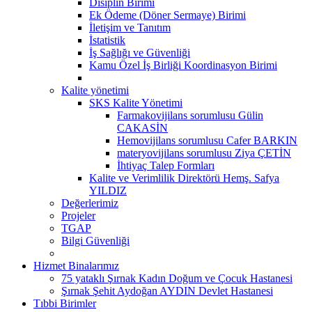
Disiplin Birimi
Ek Ödeme (Döner Sermaye) Birimi
İletişim ve Tanıtım
İstatistik
İş Sağlığı ve Güvenliği
Kamu Özel İş Birliği Koordinasyon Birimi
Kalite yönetimi
SKS Kalite Yönetimi
Farmakovijilans sorumlusu Gülin
CAKASİN
Hemovijilans sorumlusu Cafer BARKIN
materyovijilans sorumlusu Ziya ÇETİN
İhtiyaç Talep Formları
Kalite ve Verimlilik Direktörü Hemş. Safya
YILDIZ
Değerlerimiz
Projeler
TGAP
Bilgi Güvenliği
Hizmet Binalarımız
75 yataklı Şırnak Kadın Doğum ve Çocuk Hastanesi
Şırnak Şehit Aydoğan AYDIN Devlet Hastanesi
Tıbbi Birimler