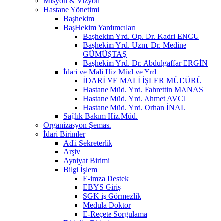
Misyon & Vizyon
Hastane Yönetimi
Başhekim
BaşHekim Yardımcıları
Başhekim Yrd. Op. Dr. Kadri ENCU
Başhekim Yrd. Uzm. Dr. Medine
GÜMÜŞTAŞ
Başhekim Yrd. Dr. Abdulgaffar ERGİN
İdari ve Mali Hiz.Müd.ve Yrd
İDARİ VE MALİ İŞLER MÜDÜRÜ
Hastane Müd. Yrd. Fahrettin MANAS
Hastane Müd. Yrd. Ahmet AVCI
Hastane Müd. Yrd. Orhan İNAL
Sağlık Bakım Hiz.Müd.
Organizasyon Şeması
İdari Birimler
Adli Sekreterlik
Arşiv
Ayniyat Birimi
Bilgi İşlem
E-imza Destek
EBYS Giriş
SGK iş Görmezlik
Medula Doktor
E-Reçete Sorgulama