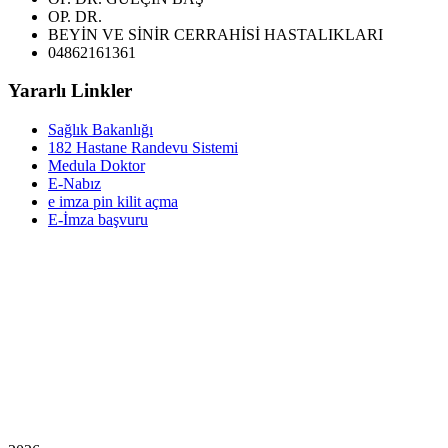
OP. DR.
BEYİN VE SİNİR CERRAHİSİ HASTALIKLARI
04862161361
Yararlı Linkler
Sağlık Bakanlığı
182 Hastane Randevu Sistemi
Medula Doktor
E-Nabız
e imza pin kilit açma
E-İmza başvuru