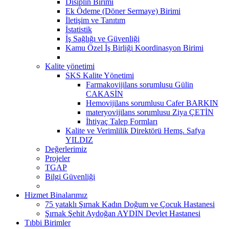
Disiplin Birimi
Ek Ödeme (Döner Sermaye) Birimi
İletişim ve Tanıtım
İstatistik
İş Sağlığı ve Güvenliği
Kamu Özel İş Birliği Koordinasyon Birimi
Kalite yönetimi
SKS Kalite Yönetimi
Farmakovijilans sorumlusu Gülin
CAKASİN
Hemovijilans sorumlusu Cafer BARKIN
materyovijilans sorumlusu Ziya ÇETİN
İhtiyaç Talep Formları
Kalite ve Verimlilik Direktörü Hemş. Safya
YILDIZ
Değerlerimiz
Projeler
TGAP
Bilgi Güvenliği
Hizmet Binalarımız
75 yataklı Şırnak Kadın Doğum ve Çocuk Hastanesi
Şırnak Şehit Aydoğan AYDIN Devlet Hastanesi
Tıbbi Birimler