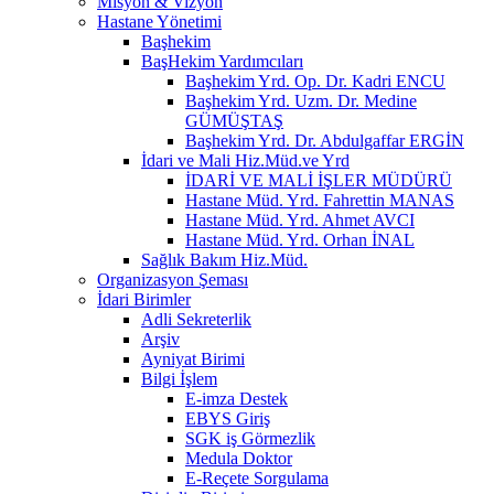
Misyon & Vizyon
Hastane Yönetimi
Başhekim
BaşHekim Yardımcıları
Başhekim Yrd. Op. Dr. Kadri ENCU
Başhekim Yrd. Uzm. Dr. Medine
GÜMÜŞTAŞ
Başhekim Yrd. Dr. Abdulgaffar ERGİN
İdari ve Mali Hiz.Müd.ve Yrd
İDARİ VE MALİ İŞLER MÜDÜRÜ
Hastane Müd. Yrd. Fahrettin MANAS
Hastane Müd. Yrd. Ahmet AVCI
Hastane Müd. Yrd. Orhan İNAL
Sağlık Bakım Hiz.Müd.
Organizasyon Şeması
İdari Birimler
Adli Sekreterlik
Arşiv
Ayniyat Birimi
Bilgi İşlem
E-imza Destek
EBYS Giriş
SGK iş Görmezlik
Medula Doktor
E-Reçete Sorgulama