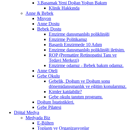
3.Basamak Yeni Doğan Yoğun Bakım
Klinik Hakkında
Anne & Bebek
Misyon
Anne Dostu
Bebek Dostu
Emzirme danışmanlığı polikliniği
Emzirme Politikamız
Başarılı Emzirmede 10 Adım
Emzirme danışmanlığı polikliniği iletişim.
ROP (Prematüre Retinopatisi Tanı ve
Tedavi Merkezi)
Emzirme odamız - Bebek bakım odamız.
Anne Oteli
Gebe Okulu
Gebelik, Doğum ve Doğum sonu
dönemidanışmanlık ve eğitim konularımız.
Kimler katılabilir?
Gebe okulu tanıtım programı.
Doğum İstatistikleri.
Gebe Pilatesi
Dijital Medya
Medyada Biz
E-Bülten
Toplantı ve Organizasyonlar