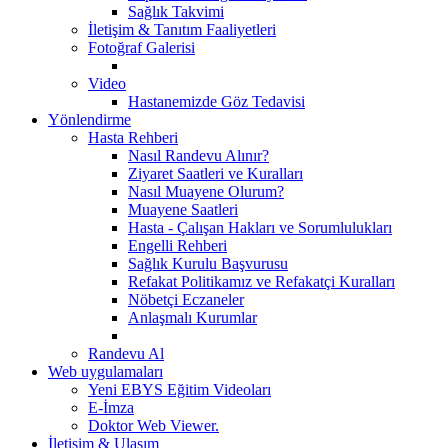
Sağlık Takvimi
İletişim & Tanıtım Faaliyetleri
Fotoğraf Galerisi
Video
Hastanemizde Göz Tedavisi
Yönlendirme
Hasta Rehberi
Nasıl Randevu Alınır?
Ziyaret Saatleri ve Kuralları
Nasıl Muayene Olurum?
Muayene Saatleri
Hasta - Çalışan Hakları ve Sorumlulukları
Engelli Rehberi
Sağlık Kurulu Başvurusu
Refakat Politikamız ve Refakatçi Kuralları
Nöbetçi Eczaneler
Anlaşmalı Kurumlar
Randevu Al
Web uygulamaları
Yeni EBYS Eğitim Videoları
E-İmza
Doktor Web Viewer.
İletişim & Ulaşım