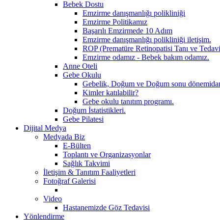
Bebek Dostu
Emzirme danışmanlığı polikliniği
Emzirme Politikamız
Başarılı Emzirmede 10 Adım
Emzirme danışmanlığı polikliniği iletişim.
ROP (Prematüre Retinopatisi Tanı ve Tedav
Emzirme odamız - Bebek bakım odamız.
Anne Oteli
Gebe Okulu
Gebelik, Doğum ve Doğum sonu dönemidanış
Kimler katılabilir?
Gebe okulu tanıtım programı.
Doğum İstatistikleri.
Gebe Pilatesi
Dijital Medya
Medyada Biz
E-Bülten
Toplantı ve Organizasyonlar
Sağlık Takvimi
İletişim & Tanıtım Faaliyetleri
Fotoğraf Galerisi
Video
Hastanemizde Göz Tedavisi
Yönlendirme