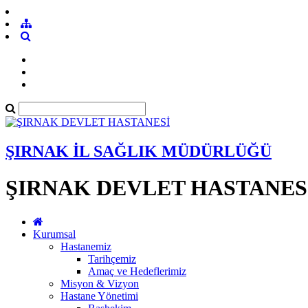
ŞIRNAK İL SAĞLIK MÜDÜRLÜĞÜ
ŞIRNAK DEVLET HASTANES
Kurumsal
Hastanemiz
Tarihçemiz
Amaç ve Hedeflerimiz
Misyon & Vizyon
Hastane Yönetimi