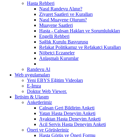
Hasta Rehberi
Nasıl Randevu Alınır?
Ziyaret Saatleri ve Kuralları
Nasıl Muayene Olurum?
Muayene Saatleri
Hasta - Çalışan Hakları ve Sorumlulukları
Engelli Rehberi
Sağlık Kurulu Başvurusu
Refakat Politikamız ve Refakatçi Kuralları
Nöbetçi Eczaneler
Anlaşmalı Kurumlar
Randevu Al
Web uygulamaları
Yeni EBYS Eğitim Videoları
E-İmza
Doktor Web Viewer.
İletişim & Ulaşım
Anketlerimiz
Çalışan Geri Bildirim Anketi
Yatan Hasta Deneyim Anketi
Ayaktan Hasta Deneyim Anketi
Acil Servis Hasta Deneyim Anketi
Öneri ve Görüşleriniz
Hasta Görüş ve Öneri Formu