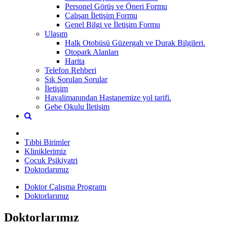
Personel Görüş ve Öneri Formu
Çalışan İletişim Formu
Genel Bilgi ve İletişim Formu
Ulaşım
Halk Otobüsü Güzergah ve Durak Bilgileri.
Otopark Alanları
Harita
Telefon Rehberi
Sık Sorulan Sorular
İletişim
Havalimanından Hastanemize yol tarifi.
Gebe Okulu İletişim
Tıbbi Birimler
Kliniklerimiz
Çocuk Psikiyatri
Doktorlarımız
Doktor Çalışma Programı
Doktorlarımız
Doktorlarımız