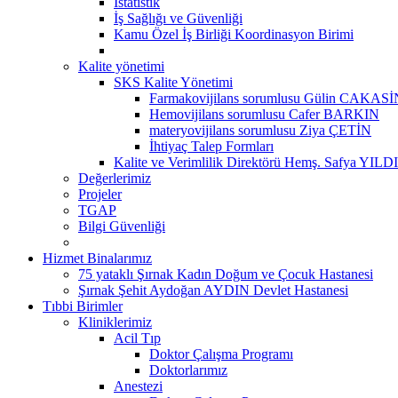
İstatistik
İş Sağlığı ve Güvenliği
Kamu Özel İş Birliği Koordinasyon Birimi
Kalite yönetimi
SKS Kalite Yönetimi
Farmakovijilans sorumlusu Gülin CAKASİ
Hemovijilans sorumlusu Cafer BARKIN
materyovijilans sorumlusu Ziya ÇETİN
İhtiyaç Talep Formları
Kalite ve Verimlilik Direktörü Hemş. Safya YILD
Değerlerimiz
Projeler
TGAP
Bilgi Güvenliği
Hizmet Binalarımız
75 yataklı Şırnak Kadın Doğum ve Çocuk Hastanesi
Şırnak Şehit Aydoğan AYDIN Devlet Hastanesi
Tıbbi Birimler
Kliniklerimiz
Acil Tıp
Doktor Çalışma Programı
Doktorlarımız
Anestezi