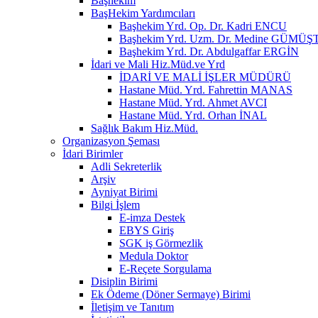
Başhekim
BaşHekim Yardımcıları
Başhekim Yrd. Op. Dr. Kadri ENCU
Başhekim Yrd. Uzm. Dr. Medine GÜMÜŞ
Başhekim Yrd. Dr. Abdulgaffar ERGİN
İdari ve Mali Hiz.Müd.ve Yrd
İDARİ VE MALİ İŞLER MÜDÜRÜ
Hastane Müd. Yrd. Fahrettin MANAS
Hastane Müd. Yrd. Ahmet AVCI
Hastane Müd. Yrd. Orhan İNAL
Sağlık Bakım Hiz.Müd.
Organizasyon Şeması
İdari Birimler
Adli Sekreterlik
Arşiv
Ayniyat Birimi
Bilgi İşlem
E-imza Destek
EBYS Giriş
SGK iş Görmezlik
Medula Doktor
E-Reçete Sorgulama
Disiplin Birimi
Ek Ödeme (Döner Sermaye) Birimi
İletişim ve Tanıtım